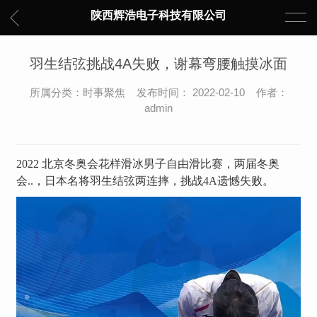
陕西辉浩电子科技有限公司
羽生结弦挑战4A失败，谢幕弯腰触摸冰面
所属分类：时事聚焦 发布时间： 2022-02-10 作者：
admin
2022 北京冬奥会花样滑冰男子自由滑比赛，两届冬奥
会..，日本名将羽生结弦两连摔，挑战4A遗憾失败。