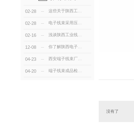
这些关于陕西工业线束的功能信息你都了解完全了吗
02-28
电子线束采用压接技术的优缺点
02-28
浅谈陕西工业线束生产车间规划
02-16
你了解陕西电子线束加工吗？
12-08
西安端子线束厂家分享端子连接线的优势有哪些
04-23
端子线束成品检验和包装流程步骤
04-20
没有了